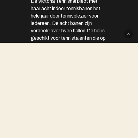
De Victoria Tennishal biedt met
haar acht indoor tennisbanen het
hele jaar door tennisplezier voor
iedereen. De acht banen zijn
verdeeld over twee hallen.De hal is
geschikt voor tennistalenten die op
weg zijn naar de top maar ook voor
mensen die voor hun plezier een
balletje willen slaan. Zowel leden
van Victoria als n
VICTORIA ROOKVRIJ
In de ALV van de SV Victoria is
besloten om per 1 september
Victoria rookvrij te maken.
Lees
meer